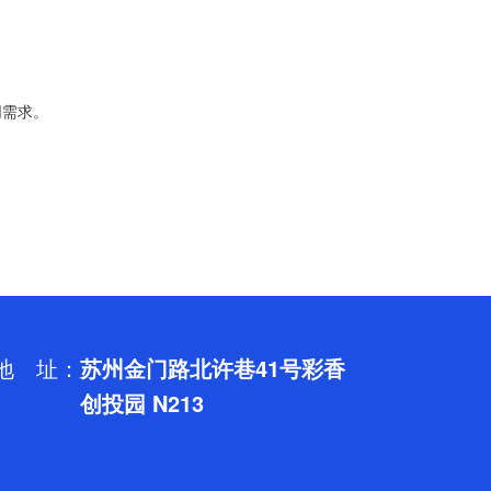
同需求。
地 址：
苏州金门路北许巷41号彩香
创投园 N213