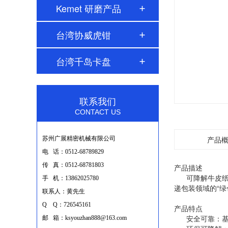
Kemet 研磨产品
台湾协威虎钳
台湾千岛卡盘
联系我们
CONTACT US
产品
苏州广展精密机械有限公司
电 话：0512-68789829
传 真：0512-68781803
产品描述
可降解牛皮纸胶
手 机：13862025780
递包装领域的“绿
联系人：黄先生
Q Q：726545161
产品特点
安全可靠：基材
邮 箱：ksyouzhan888@163.com