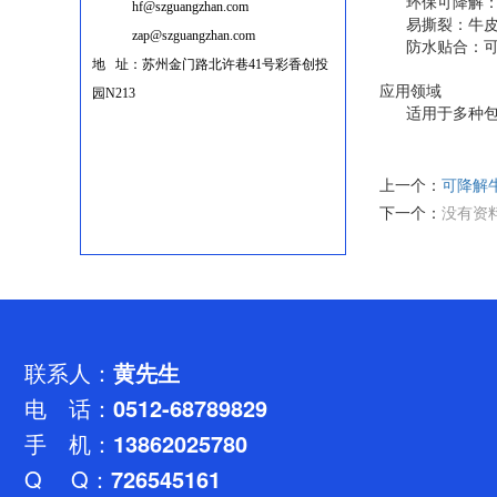
环保可降解：使
hf@szguangzhan.com
易撕裂：牛皮纸
zap@szguangzhan.com
防水贴合：可以
地 址：苏州金门路北许巷41号彩香创投
应用领域
园N213
适用于多种包装
上一个：
可降解
下一个：
没有资
联系人：
黄先生
电 话：
0512-68789829
手 机：
13862025780
Q Q：
726545161