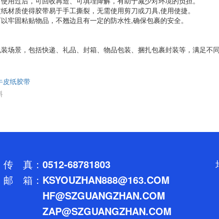
用过后，可回收再造、可填埋降解，有助于减少对环境的负担。
材质使得胶带易于手工撕裂，无需使用剪刀或刀具,使用使捷。
牢固粘贴物品，不翘边且有一定的防水性,确保包裹的安全。
场景，包括快递、礼品、封箱、物品包装、捆扎包裹封装等，满足不
牛皮纸胶带
料
传 真：
0512-68781803
邮 箱：
KSYOUZHAN888@163.COM
HF@SZGUANGZHAN.COM
ZAP@SZGUANGZHAN.COM