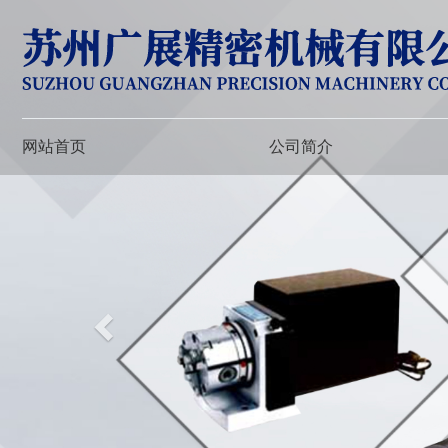
网站首页
公司简介