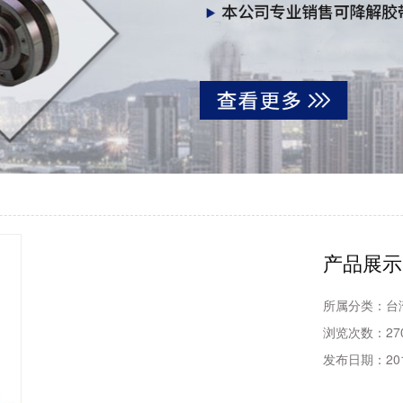
产品展示
所属分类：
台
浏览次数：
27
发布日期：
20