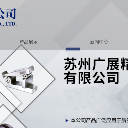
产品展示
新闻中心